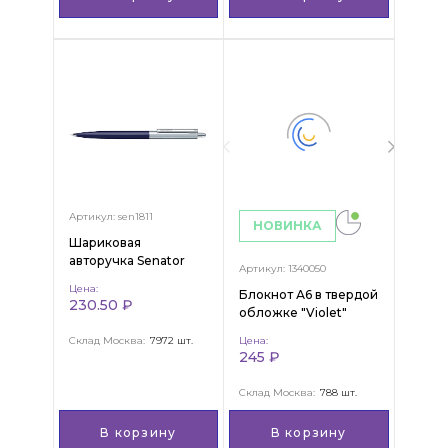
Артикул: sen1811
НОВИНКА
Шариковая
авторучка Senator
Артикул: 1340050
"Point Metal, Ball pen"
Цена:
Блокнот А6 в твердой
230.50 ₽
обложке "Violet"
Склад Москва:
7972 шт.
Цена:
245 ₽
Склад Москва:
788 шт.
В корзину
В корзину