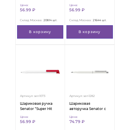
Hit Matt"
Polished"
Цена:
Цена:
56.99 ₽
56.99 ₽
Склад Москва:
20814 шт.
Склад Москва:
21644 шт.
В корзину
В корзину
Артикул: sen1073
Артикул: sen1282
Шариковая ручка
Шариковая
Senator "Super Hit
авторучка Senator с
Polished Basic"
металлическими
Цена:
Цена:
деталями "Point
56.99 ₽
74.79 ₽
Polished"