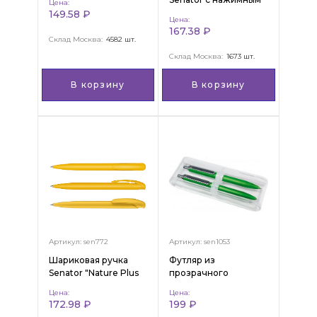
Цена:
Matt Bio"
механизмом "Liberty
149.58 ₽
Цена:
Soft Touch"
167.38 ₽
Склад Москва:
4582 шт.
Склад Москва:
1673 шт.
В корзину
В корзину
Артикул: sen772
Артикул: sen1053
Шариковая ручка
Футляр из
Senator "Nature Plus
прозрачного
Matt"
пластика на 2
Цена:
Цена:
предмета "CRYSTAL"
172.98 ₽
199 ₽