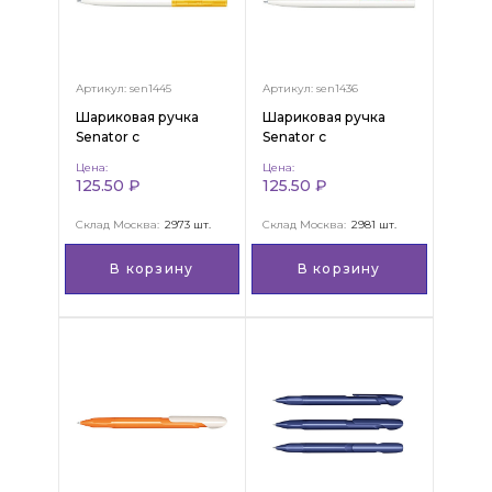
Артикул: sen1445
Артикул: sen1436
Шариковая ручка
Шариковая ручка
Senator с
Senator с
поворотным
поворотным
Цена:
Цена:
механизмом
механизмом
125.50 ₽
125.50 ₽
"Headliner Clear"
"Headliner Polished
Basic"
Склад Москва:
2973 шт.
Склад Москва:
2981 шт.
В корзину
В корзину