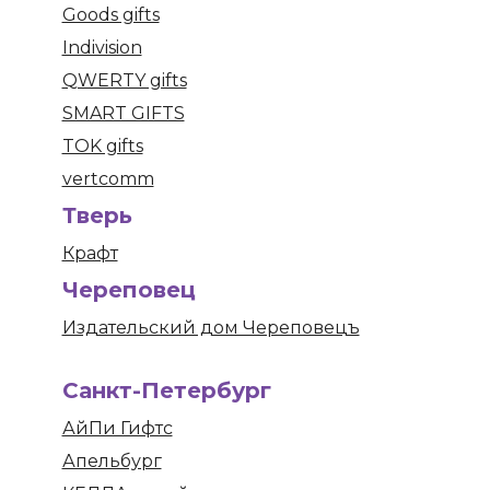
Goods gifts
Indivision
QWERTY gifts
SMART GIFTS
TOK gifts
vertcomm
Тверь
Крафт
Череповец
Издательский дом Череповецъ
Санкт-Петербург
АйПи Гифтс
Апельбург