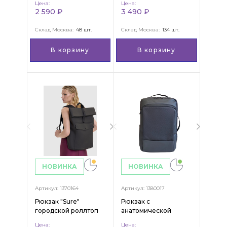
Цена:
Цена:
черный
2 590 ₽
3 490 ₽
Склад Москва:
48 шт.
Склад Москва:
134 шт.
В корзину
В корзину
НОВИНКА
НОВИНКА
Артикул: 1370164
Артикул: 1380017
Рюкзак "Sure"
Рюкзак с
городской роллтоп
анатомической
спинкой "Bertram",
Цена:
Цена: