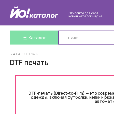
Откройте для себя
новый каталог мерча
Каталог
/
ГЛАВНАЯ
DTF ПЕЧАТЬ
DTF печать
DTF-печать (Direct-to-Film) — это совр
одежды, включая футболки, кепки и рюк
автомати