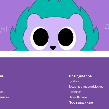
ия
Для дилеров
Дизайн
Товар на складе в Москве
вка
Доставка
печать
Наши Дилеры
Поставщикам