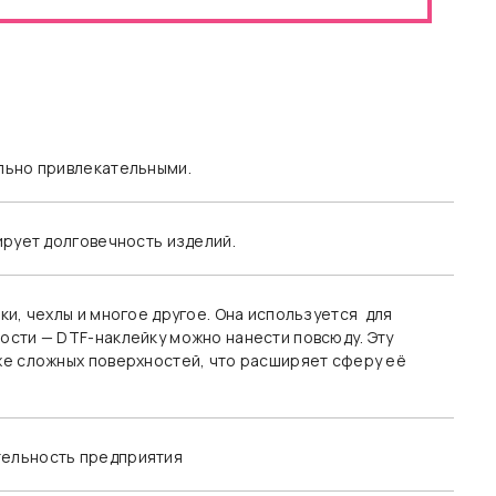
льно привлекательными.
ирует долговечность изделий.
и, чехлы и многое другое. Она используется для
ости — DTF-наклейку можно нанести повсюду. Эту
же сложных поверхностей, что расширяет сферу её
тельность предприятия