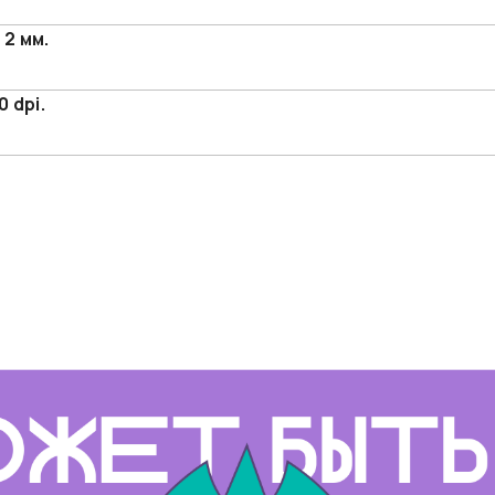
2 мм.
 dpi.