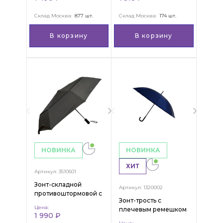
Склад Москва:
877 шт.
Склад Москва:
174 шт.
В корзину
В корзину
НОВИНКА
НОВИНКА
ХИТ
Артикул: 3510501
Зонт-складной
Артикул: 1320002
противоштормовой с
Зонт-трость с
двойным куполом
Цена:
плечевым ремешком
"Theo"
1 990 ₽
"Pierre"