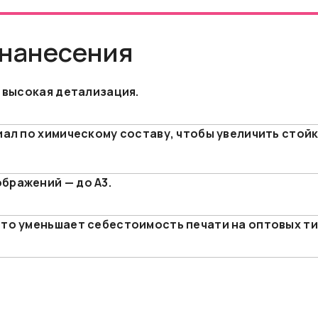
 нанесения
 высокая детализация.
ал по химическому составу, чтобы увеличить стойк
бражений — до А3.
то уменьшает себестоимость печати на оптовых ти