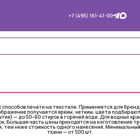
+7 (495) 161-41-00
 способов печати на текстиле. Применяется для бренд
Изображение получается ярким, четким, цвета подбирают
ия) — до 50–60 стирок в горячей воде. Для водных кра
ок. Большая часть цены приходится на изготовление т
ия, тем ниже стоимость одного нанесения. Минимальны
ткани — от 500 шт.