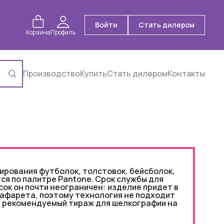
Войти
Стать дилером
Корзина
Профиль
Производство
Купить
Стать дилером
Контакты
ирования футболок, толстовок, бейсболок,
ся по палитре Pantone. Срок службы для
сок он почти неограничен: изделие придет в
рафарета, поэтому технология не подходит
й рекомендуемый тираж для шелкографии на