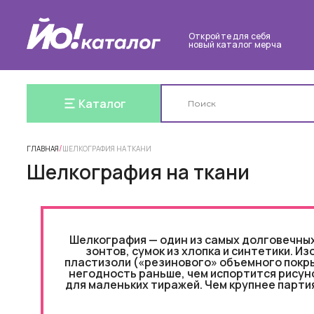
Откройте для себя
новый каталог мерча
Каталог
/
ГЛАВНАЯ
ШЕЛКОГРАФИЯ НА ТКАНИ
Шелкография на ткани
Шелкография — один из самых долговечных
зонтов, сумок из хлопка и синтетики. 
пластизоли («резинового» объемного покрыт
негодность раньше, чем испортится рисун
для маленьких тиражей. Чем крупнее парт