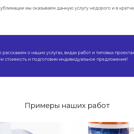
ублимации мы оказываем данную услугу недорого и в кратч
расскажем о наших услугах, видах работ и типовых проектах
ем стоимость и подготовим индивидуальное предложение!
Примеры наших работ