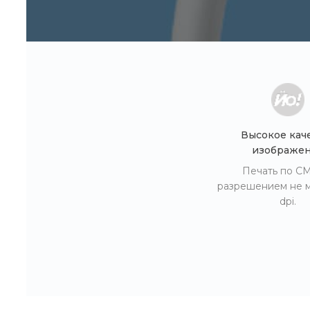
Высокое кач
изображе
Печать по C
разрешением не 
dpi.