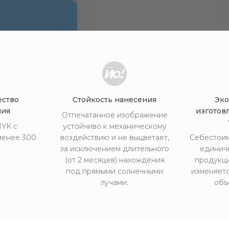
ество
Стойкость нанесения
Эко
ния
изготов
Отпечатанное изображение
MYK с
устойчиво к механическому
менее 300
воздействию и не выцветает,
Себестоим
за исключением длительного
единич
(от 2 месяцев) нахождения
продукци
под прямыми солнечными
изменяетс
лучами.
объ