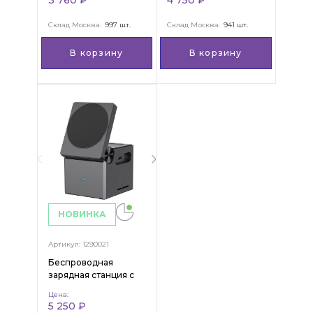
3 760 ₽
4 750 ₽
покрытием Soft
Touch, 10000 Mah
Склад Москва:
997 шт.
Склад Москва:
941 шт.
В корзину
В корзину
НОВИНКА
Артикул: 1290021
Беспроводная
зарядная станция с
функцией быстрой
Цена:
зарядки "Max"
5 250 ₽