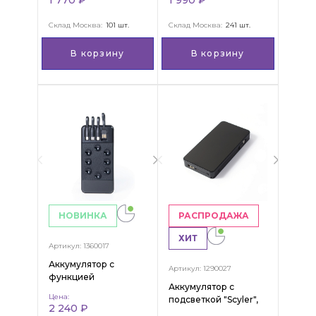
Склад Москва:
101 шт.
Склад Москва:
241 шт.
В корзину
В корзину
НОВИНКА
РАСПРОДАЖА
ХИТ
Артикул: 1360017
Аккумулятор с
Артикул: 1290027
функцией
Аккумулятор с
беспроводной
Цена:
подсветкой "Scyler",
зарядки "Rabbi",
2 240 ₽
10000 Mah
10000 мАч, черный