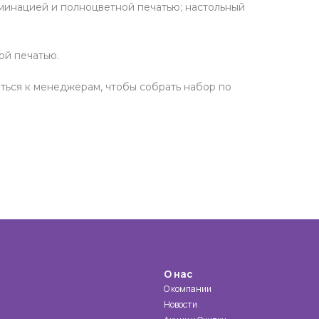
минацией и полноцветной печатью; настольный
ой печатью.
иться к менеджерам, чтобы собрать набор по
О нас
О компании
Новости