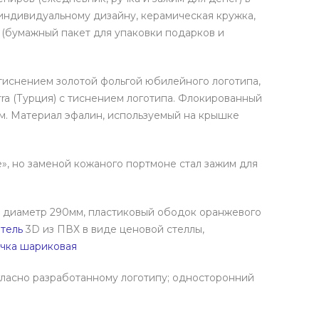
индивидуальному дизайну, керамическая кружка,
 (бумажный пакет для упаковки подарков и
 тиснением золотой фольгой юбилейного логотипа,
ra (Турция) с тиснением логотипа. Флокированный
м. Материал эфалин, используемый на крышке
, но заменой кожаного портмоне стал зажим для
, диаметр 290мм, пластиковый ободок оранжевого
тель
3D из ПВХ в виде ценовой стеллы,
чка шариковая
гласно разработанному логотипу; односторонний