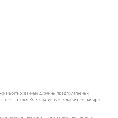
к же макетированные дизайны предполагаемых
ся того, что все Корпоративные подарочные наборы
ниров (ежедневник, ручка и зажим для денег) в