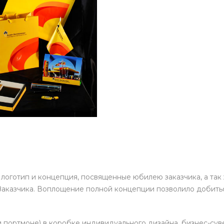
логотип и концепция, посвященные юбилею заказчика, а та
Заказчика. Воплощение полной концепции позволило добить
 портмоне) в коробке индивидуального дизайна, бизнес-суве