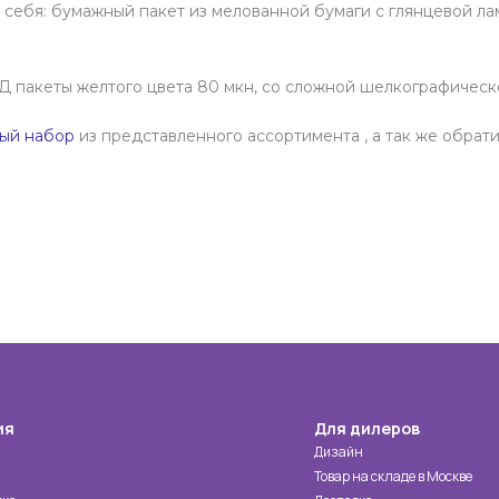
себя: бумажный пакет из мелованной бумаги с глянцевой ла
 пакеты желтого цвета 80 мкн, со сложной шелкографическ
ый набор
из представленного ассортимента , а так же обрат
ия
Для дилеров
Дизайн
Товар на складе в Москве