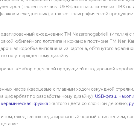
увениров (настенные часы, USB-флэш накопитель из ПВХ по 
флажок и ежедневник), а так же полиграфической продукции
недатированный ежедневник ТМ Nazarenogabrielli (Италия) с
ировкой юбилейного логотипа и кожаное портмоне ТМ Neri Kar
арочная коробка выполнена из картона, обтянутого эфалино
тью по утвержденному дизайну.
риант «Набор с деловой продукцией в подарочной коробке»
енных часов (кварцевые c плавным ходом секундной стрелки
на циферблат по разработанному дизайну);
USB-флэш накопи
;
керамическая кружка
желтого цвета со сложной деколью;
ру
типом; ежедневник недатированный черный с тиснением, со
одставке.